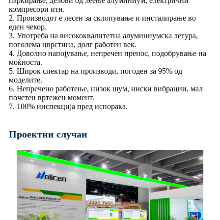
паркирање, делови од леење алуминиум, електрични
компресори итн.
2. Производот е лесен за склопување и инсталирање во
еден чекор.
3. Употреба на висококвалитетна алуминиумска легура,
поголема цврстина, долг работен век.
4. Доволно напојување, непречен пренос, подобрување на
моќноста.
5. Широк спектар на производи, погоден за 95% од
моделите.
6. Непречено работење, низок шум, ниски вибрации, мал
почетен вртежен момент.
7. 100% инспекција пред испорака.
Проектни случаи