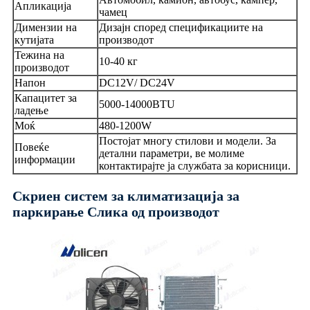
Апликација
чамец
Димензии на
Дизајн според спецификациите на
кутијата
производот
Тежина на
10-40 кг
производот
Напон
DC12V/ DC24V
Капацитет за
5000-14000BTU
ладење
Моќ
480-1200W
Постојат многу стилови и модели. За
Повеќе
детални параметри, ве молиме
информации
контактирајте ја службата за корисници.
Скриен систем за климатизација за
паркирање Слика од производот