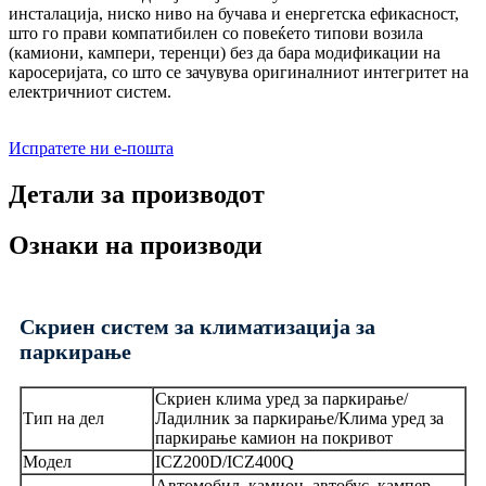
инсталација, ниско ниво на бучава и енергетска ефикасност,
што го прави компатибилен со повеќето типови возила
(камиони, кампери, теренци) без да бара модификации на
каросеријата, со што се зачувува оригиналниот интегритет на
електричниот систем.
Испратете ни е-пошта
Детали за производот
Ознаки на производи
Скриен систем за климатизација за
паркирање
Скриен клима уред за паркирање/
Тип на дел
Ладилник за паркирање/Клима уред за
паркирање камион на покривот
Модел
ICZ200D/ICZ400Q
Автомобил, камион, автобус, кампер,