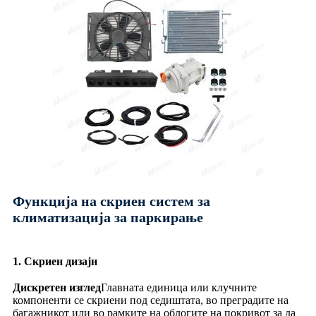
Функција на скриен систем за
климатизација за паркирање
1. Скриен дизајн
Дискретен изглед
Главната единица или клучните
компоненти се скриени под седиштата, во преградите на
багажникот или во рамките на облогите на покривот за да