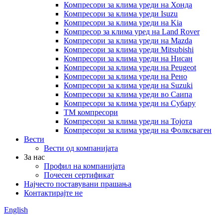
Компресори за клима уреди на Хонда
Компресори за клима уреди Isuzu
Компресори за клима уреди на Kia
Компресор за клима уред на Land Rover
Компресори за клима уреди на Mazda
Компресори за клима уреди Mitsubishi
Компресори за клима уреди на Нисан
Компресори за клима уреди на Peugeot
Компресори за клима уреди на Рено
Компресори за клима уреди на Suzuki
Компресори за клима уреди во Саипа
Компресори за клима уреди на Субару
ТМ компресори
Компресори за клима уреди на Тојота
Компресори за клима уреди на Фолксваген
Вести
Вести од компанијата
За нас
Профил на компанијата
Почесен сертификат
Најчесто поставувани прашања
Контактирајте не
English