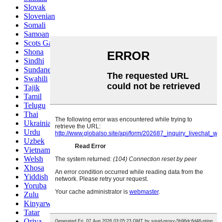
Slovak
Slovenian
Somali
Samoan
Scots Gaelic
Shona
Sindhi
Sundanese
Swahili
Tajik
Tamil
Telugu
Thai
Ukrainian
Urdu
Uzbek
Vietnamese
Welsh
Xhosa
Yiddish
Yoruba
Zulu
Kinyarwanda
Tatar
Oriya