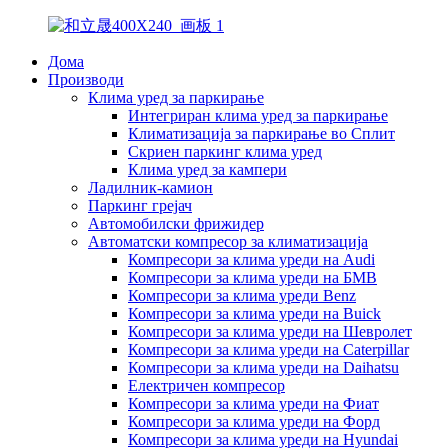
Дома
Производи
Клима уред за паркирање
Интегриран клима уред за паркирање
Климатизација за паркирање во Сплит
Скриен паркинг клима уред
Клима уред за кампери
Ладилник-камион
Паркинг грејач
Автомобилски фрижидер
Автоматски компресор за климатизација
Компресори за клима уреди на Audi
Компресори за клима уреди на БМВ
Компресори за клима уреди Benz
Компресори за клима уреди на Buick
Компресори за клима уреди на Шевролет
Компресори за клима уреди на Caterpillar
Компресори за клима уреди на Daihatsu
Електричен компресор
Компресори за клима уреди на Фиат
Компресори за клима уреди на Форд
Компресори за клима уреди на Hyundai