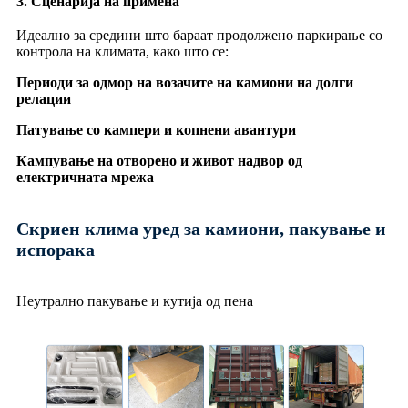
3. Сценарија на примена
Идеално за средини што бараат продолжено паркирање со
контрола на климата, како што се:
Периоди за одмор на возачите на камиони на долги
релации
Патување со кампери и копнени авантури
Кампување на отворено и живот надвор од
електричната мрежа
Скриен клима уред за камиони, пакување и
испорака
Неутрално пакување и кутија од пена