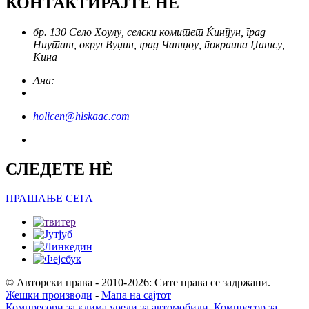
КОНТАКТИРАЈТЕ НÈ
бр. 130 Село Хоулу, селски комитет Ќингјун, град
Ниутанг, округ Вуџин, град Чангџоу, покраина Џангсу,
Кина
Ана:
holicen@hlskaac.com
СЛЕДЕТЕ НÈ
ПРАШАЊЕ СЕГА
© Авторски права - 2010-2026: Сите права се задржани.
Жешки производи
-
Мапа на сајтот
Компресори за клима уреди за автомобили
,
Компресор за