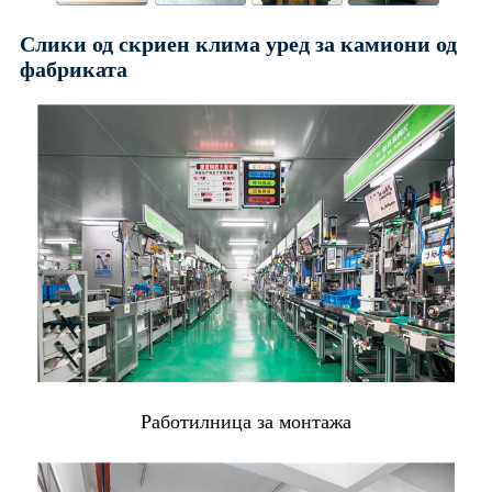
Слики од скриен клима уред за камиони од
фабриката
Работилница за монтажа