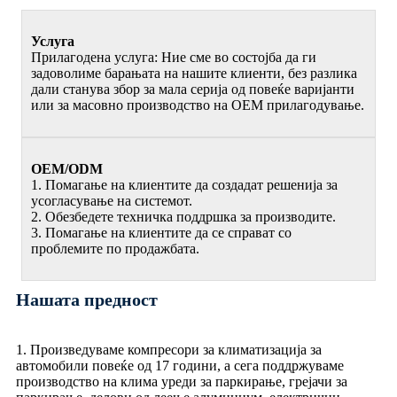
Услуга
Прилагодена услуга: Ние сме во состојба да ги
задоволиме барањата на нашите клиенти, без разлика
дали станува збор за мала серија од повеќе варијанти
или за масовно производство на OEM прилагодување.
OEM/ODM
1. Помагање на клиентите да создадат решенија за
усогласување на системот.
2. Обезбедете техничка поддршка за производите.
3. Помагање на клиентите да се справат со
проблемите по продажбата.
Нашата предност
1. Произведуваме компресори за климатизација за
автомобили повеќе од 17 години, а сега поддржуваме
производство на клима уреди за паркирање, грејачи за