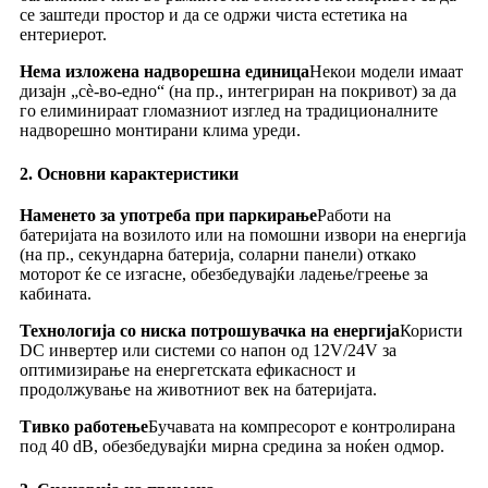
се заштеди простор и да се одржи чиста естетика на
ентериерот.
Нема изложена надворешна единица
Некои модели имаат
дизајн „сè-во-едно“ (на пр., интегриран на покривот) за да
го елиминираат гломазниот изглед на традиционалните
надворешно монтирани клима уреди.
2. Основни карактеристики
Наменето за употреба при паркирање
Работи на
батеријата на возилото или на помошни извори на енергија
(на пр., секундарна батерија, соларни панели) откако
моторот ќе се изгасне, обезбедувајќи ладење/греење за
кабината.
Технологија со ниска потрошувачка на енергија
Користи
DC инвертер или системи со напон од 12V/24V за
оптимизирање на енергетската ефикасност и
продолжување на животниот век на батеријата.
Тивко работење
Бучавата на компресорот е контролирана
под 40 dB, обезбедувајќи мирна средина за ноќен одмор.