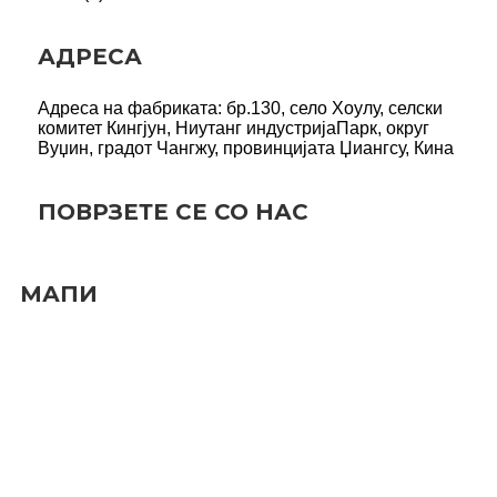
АДРЕСА
Адреса на фабриката: бр.130, село Хоулу, селски
комитет Кингјун, Ниутанг индустрија
Парк, округ
Вуџин, градот Чангжу, провинцијата Џиангсу, Кина
ПОВРЗЕТЕ СЕ СО НАС
МАПИ