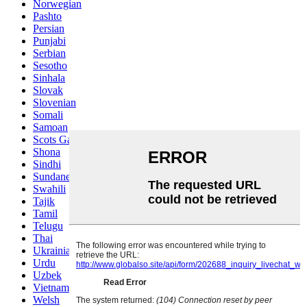
Norwegian
Pashto
Persian
Punjabi
Serbian
Sesotho
Sinhala
Slovak
Slovenian
Somali
Samoan
Scots Gaelic
Shona
Sindhi
Sundanese
Swahili
Tajik
Tamil
Telugu
Thai
Ukrainian
Urdu
Uzbek
Vietnamese
Welsh