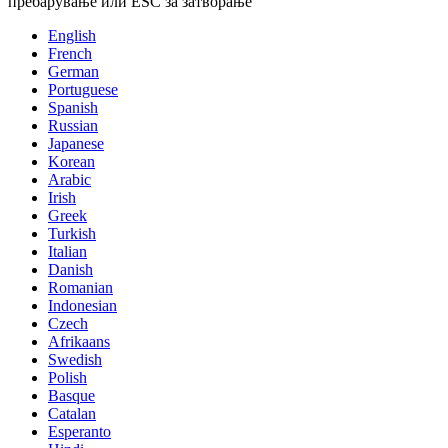
пребарување или ESC за затворање
English
French
German
Portuguese
Spanish
Russian
Japanese
Korean
Arabic
Irish
Greek
Turkish
Italian
Danish
Romanian
Indonesian
Czech
Afrikaans
Swedish
Polish
Basque
Catalan
Esperanto