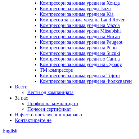
Компресори за клима уреди на Хонда
Компресори за клима уреди Isuzu
Компресори за клима уреди на Kia
Компресор за клима уред на Land Rover
Компресори за клима уреди на Mazda
Компресори за клима уреди Mitsubishi
Компресори за клима уреди на Нисан
Компресори за клима уреди на Peugeot
Компресори за клима уреди на Рено
Компресори за клима уреди на Suzuki
Компресори за клима уреди во Саипа
Компресори за клима уреди на Субару
ТМ компресори
Компресори за клима уреди на Тојота
Компресори за клима уреди на Фолксваген
Вести
Вести од компанијата
За нас
Профил на компанијата
Почесен сертификат
Најчесто поставувани прашања
Контактирајте не
English