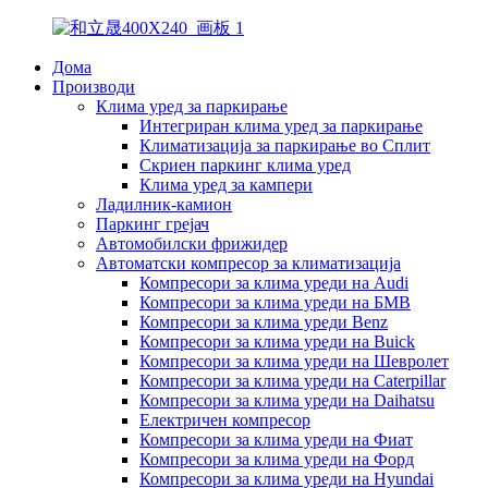
Дома
Производи
Клима уред за паркирање
Интегриран клима уред за паркирање
Климатизација за паркирање во Сплит
Скриен паркинг клима уред
Клима уред за кампери
Ладилник-камион
Паркинг грејач
Автомобилски фрижидер
Автоматски компресор за климатизација
Компресори за клима уреди на Audi
Компресори за клима уреди на БМВ
Компресори за клима уреди Benz
Компресори за клима уреди на Buick
Компресори за клима уреди на Шевролет
Компресори за клима уреди на Caterpillar
Компресори за клима уреди на Daihatsu
Електричен компресор
Компресори за клима уреди на Фиат
Компресори за клима уреди на Форд
Компресори за клима уреди на Hyundai