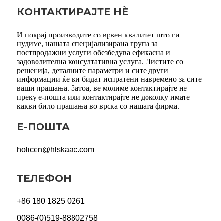
КОНТАКТИРАЈТЕ НÈ
И покрај производите со врвен квалитет што ги
нудиме, нашата специјализирана група за
постпродажни услуги обезбедува ефикасна и
задоволителна консултативна услуга. Листите со
решенија, деталните параметри и сите други
информации ќе ви бидат испратени навремено за сите
ваши прашања. Затоа, ве молиме контактирајте не
преку е-пошта или контактирајте не доколку имате
какви било прашања во врска со нашата фирма.
Е-ПОШТА
holicen@hlskaac.com
ТЕЛЕФОН
+86 180 1825 0261
0086-(0)519-88802758