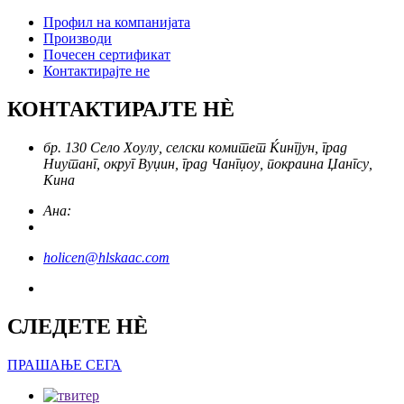
Профил на компанијата
Производи
Почесен сертификат
Контактирајте не
КОНТАКТИРАЈТЕ НÈ
бр. 130 Село Хоулу, селски комитет Ќингјун, град
Ниутанг, округ Вуџин, град Чангџоу, покраина Џангсу,
Кина
Ана:
holicen@hlskaac.com
СЛЕДЕТЕ НÈ
ПРАШАЊЕ СЕГА