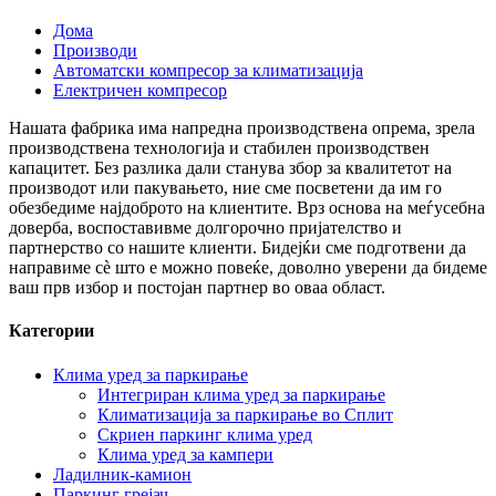
Дома
Производи
Автоматски компресор за климатизација
Електричен компресор
Нашата фабрика има напредна производствена опрема, зрела
производствена технологија и стабилен производствен
капацитет. Без разлика дали станува збор за квалитетот на
производот или пакувањето, ние сме посветени да им го
обезбедиме најдоброто на клиентите. Врз основа на меѓусебна
доверба, воспоставивме долгорочно пријателство и
партнерство со нашите клиенти. Бидејќи сме подготвени да
направиме сè што е можно повеќе, доволно уверени да бидеме
ваш прв избор и постојан партнер во оваа област.
Категории
Клима уред за паркирање
Интегриран клима уред за паркирање
Климатизација за паркирање во Сплит
Скриен паркинг клима уред
Клима уред за кампери
Ладилник-камион
Паркинг грејач