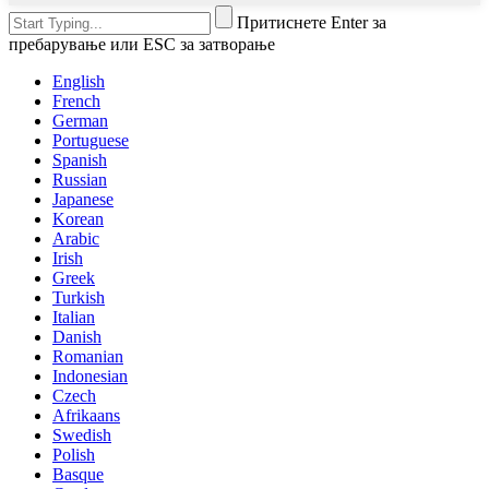
Притиснете Enter за
пребарување или ESC за затворање
English
French
German
Portuguese
Spanish
Russian
Japanese
Korean
Arabic
Irish
Greek
Turkish
Italian
Danish
Romanian
Indonesian
Czech
Afrikaans
Swedish
Polish
Basque