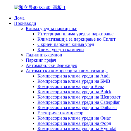
Дома
Производи
Клима уред за паркирање
Интегриран клима уред за паркирање
Климатизација за паркирање во Сплит
Скриен паркинг клима уред
Клима уред за кампери
Ладилник-камион
Паркинг грејач
Автомобилски фрижидер
Автоматски компресор за климатизација
Компресори за клима уреди на Audi
Компресори за клима уреди на БМВ
Компресори за клима уреди Benz
Компресори за клима уреди на Buick
Компресори за клима уреди на Шевролет
Компресори за клима уреди на Caterpillar
Компресори за клима уреди на Daihatsu
Електричен компресор
Компресори за клима уреди на Фиат
Компресори за клима уреди на Форд
Компресори за клима уреди на Hyundai