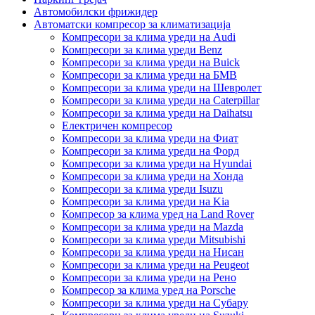
Автомобилски фрижидер
Автоматски компресор за климатизација
Компресори за клима уреди на Audi
Компресори за клима уреди Benz
Компресори за клима уреди на Buick
Компресори за клима уреди на БМВ
Компресори за клима уреди на Шевролет
Компресори за клима уреди на Caterpillar
Компресори за клима уреди на Daihatsu
Електричен компресор
Компресори за клима уреди на Фиат
Компресори за клима уреди на Форд
Компресори за клима уреди на Hyundai
Компресори за клима уреди на Хонда
Компресори за клима уреди Isuzu
Компресори за клима уреди на Kia
Компресор за клима уред на Land Rover
Компресори за клима уреди на Mazda
Компресори за клима уреди Mitsubishi
Компресори за клима уреди на Нисан
Компресори за клима уреди на Peugeot
Компресори за клима уреди на Рено
Компресор за клима уред на Porsche
Компресори за клима уреди на Субару