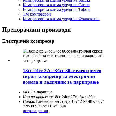
Компресори за клима уреди на Suzuki
Компресори за клима уреди во Саипа
Компресори за клима уреди на Тојота
ТМ компресори
Компресори за клима уреди на Фолксваген
Препорачани производи
Електричен компресор
18cc 24cc 27cc 34cc 80cc електричен
скрол компресор за електрични
возила и ладилник за паркирање
MOQ:
4 парчиња
Код на производ:
18cc 24cc 27cc 34cc 80cc
Напон:
Еднонасочна струја 12v/ 24v/ 48v/ 60v/
72v/ 80v/ 96v/ 115v/ 144v
истрага
детали