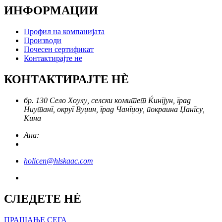
ИНФОРМАЦИИ
Профил на компанијата
Производи
Почесен сертификат
Контактирајте не
КОНТАКТИРАЈТЕ НÈ
бр. 130 Село Хоулу, селски комитет Ќингјун, град
Ниутанг, округ Вуџин, град Чангџоу, покраина Џангсу,
Кина
Ана:
holicen@hlskaac.com
СЛЕДЕТЕ НÈ
ПРАШАЊЕ СЕГА