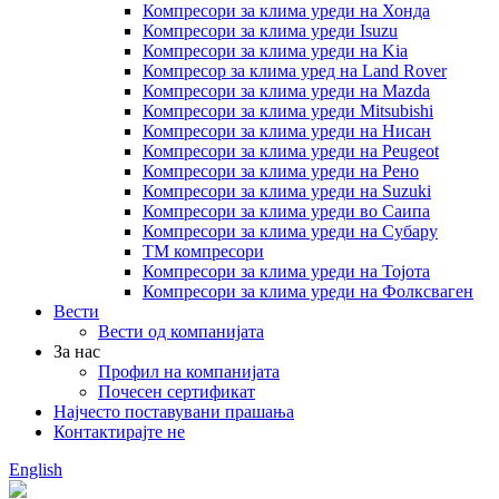
Компресори за клима уреди на Хонда
Компресори за клима уреди Isuzu
Компресори за клима уреди на Kia
Компресор за клима уред на Land Rover
Компресори за клима уреди на Mazda
Компресори за клима уреди Mitsubishi
Компресори за клима уреди на Нисан
Компресори за клима уреди на Peugeot
Компресори за клима уреди на Рено
Компресори за клима уреди на Suzuki
Компресори за клима уреди во Саипа
Компресори за клима уреди на Субару
ТМ компресори
Компресори за клима уреди на Тојота
Компресори за клима уреди на Фолксваген
Вести
Вести од компанијата
За нас
Профил на компанијата
Почесен сертификат
Најчесто поставувани прашања
Контактирајте не
English