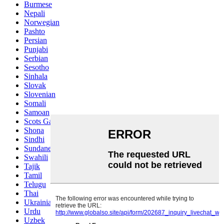
Burmese
Nepali
Norwegian
Pashto
Persian
Punjabi
Serbian
Sesotho
Sinhala
Slovak
Slovenian
Somali
Samoan
Scots Gaelic
Shona
Sindhi
Sundanese
Swahili
Tajik
Tamil
Telugu
Thai
Ukrainian
Urdu
Uzbek