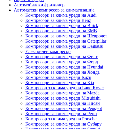
Автомобилски фрижидер
Автоматски компресор за климатизација
Компресори за клима уреди на Audi
Компресори за клима уреди Benz
Компресори за клима уреди на Buick
Компресори за клима уреди на БМВ
Компресори за клима уреди на Шевролет
Компресори за клима уреди на Caterpillar
Компресори за клима уреди на Daihatsu
Електричен компресор
Компресори за клима уреди на Фиат
Компресори за клима уреди на Форд
Компресори за клима уреди на Hyundai
Компресори за клима уреди на Хонда
Компресори за клима уреди Isuzu
Компресори за клима уреди на Kia
Компресор за клима уред на Land Rover
Компресори за клима уреди на Mazda
Компресори за клима уреди Mitsubishi
Компресори за клима уреди на Нисан
Компресори за клима уреди на Peugeot
Компресори за клима уреди на Рено
Компресор за клима уред на Porsche
Компресори за клима уреди на Субару