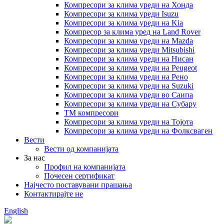
Компресори за клима уреди на Хонда
Компресори за клима уреди Isuzu
Компресори за клима уреди на Kia
Компресор за клима уред на Land Rover
Компресори за клима уреди на Mazda
Компресори за клима уреди Mitsubishi
Компресори за клима уреди на Нисан
Компресори за клима уреди на Peugeot
Компресори за клима уреди на Рено
Компресори за клима уреди на Suzuki
Компресори за клима уреди во Саипа
Компресори за клима уреди на Субару
ТМ компресори
Компресори за клима уреди на Тојота
Компресори за клима уреди на Фолксваген
Вести
Вести од компанијата
За нас
Профил на компанијата
Почесен сертификат
Најчесто поставувани прашања
Контактирајте не
English