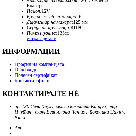
Апликација за автомобил:
2017 Селеста,
Елантра
Напон:
12V
Број на жлеб на макара:
6
Дијаметар на макара:
125 мм
Серија на производи:
КПРС
Поместување:
133cc
истрага
детали
ИНФОРМАЦИИ
Профил на компанијата
Производи
Почесен сертификат
Контактирајте не
КОНТАКТИРАЈТЕ НÈ
бр. 130 Село Хоулу, селски комитет Ќингјун, град
Ниутанг, округ Вуџин, град Чангџоу, покраина Џангсу,
Кина
Ана: