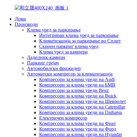
Дома
Производи
Клима уред за паркирање
Интегриран клима уред за паркирање
Климатизација за паркирање во Сплит
Скриен паркинг клима уред
Клима уред за кампери
Ладилник-камион
Паркинг грејач
Автомобилски фрижидер
Автоматски компресор за климатизација
Компресори за клима уреди на Audi
Компресори за клима уреди на БМВ
Компресори за клима уреди Benz
Компресори за клима уреди на Buick
Компресори за клима уреди на Шевролет
Компресори за клима уреди на Caterpillar
Компресори за клима уреди на Daihatsu
Електричен компресор
Компресори за клима уреди на Фиат
Компресори за клима уреди на Форд
Компресори за клима уреди на Hyundai