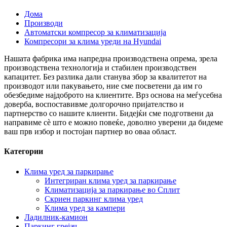
Дома
Производи
Автоматски компресор за климатизација
Компресори за клима уреди на Hyundai
Нашата фабрика има напредна производствена опрема, зрела
производствена технологија и стабилен производствен
капацитет. Без разлика дали станува збор за квалитетот на
производот или пакувањето, ние сме посветени да им го
обезбедиме најдоброто на клиентите. Врз основа на меѓусебна
доверба, воспоставивме долгорочно пријателство и
партнерство со нашите клиенти. Бидејќи сме подготвени да
направиме сè што е можно повеќе, доволно уверени да бидеме
ваш прв избор и постојан партнер во оваа област.
Категории
Клима уред за паркирање
Интегриран клима уред за паркирање
Климатизација за паркирање во Сплит
Скриен паркинг клима уред
Клима уред за кампери
Ладилник-камион
Паркинг грејач