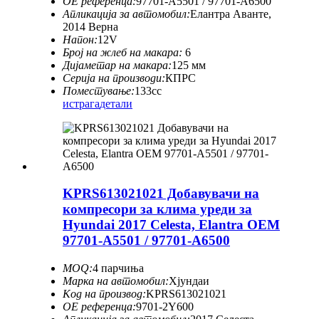
ОЕ референца:
97701-A5501 / 97701-A6500
Апликација за автомобил:
Елантра Аванте,
2014 Верна
Напон:
12V
Број на жлеб на макара:
6
Дијаметар на макара:
125 мм
Серија на производи:
КПРС
Поместување:
133cc
истрага
детали
KPRS613021021 Добавувачи на
компресори за клима уреди за
Hyundai 2017 Celesta, Elantra OEM
97701-A5501 / 97701-A6500
MOQ:
4 парчиња
Марка на автомобил:
Хјундаи
Код на производ:
KPRS613021021
ОЕ референца:
9701-2Y600