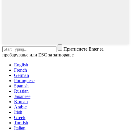
Притиснете Enter за
пребарување или ESC за затворање
English
French
German
Portuguese
Spanish
Russian
Japanese
Korean
Arabic
Irish
Greek
Turkish
Italian