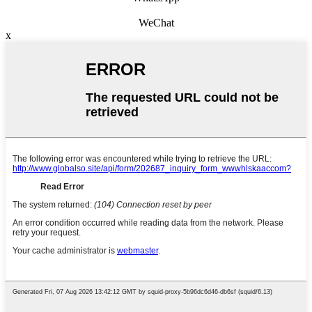
WeChat
x