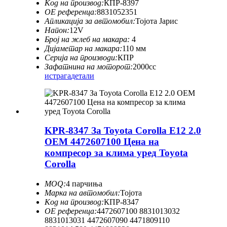
Код на производ:
КПР-8397
ОЕ референца:
8831052351
Апликација за автомобил:
Тојота Јарис
Напон:
12V
Број на жлеб на макара:
4
Дијаметар на макара:
110 мм
Серија на производи:
КПР
Зафатнина на моторот:
2000cc
истрага
детали
KPR-8347 За Toyota Corolla E12 2.0
OEM 4472607100 Цена на
компресор за клима уред Toyota
Corolla
MOQ:
4 парчиња
Марка на автомобил:
Тојота
Код на производ:
КПР-8347
ОЕ референца:
4472607100 8831013032
8831013031 4472607090 4471809110