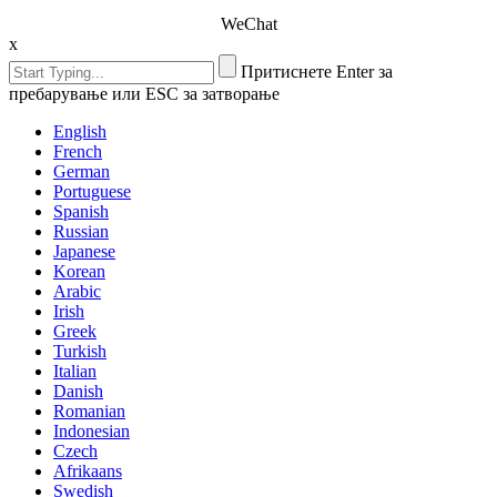
WeChat
x
Притиснете Enter за
пребарување или ESC за затворање
English
French
German
Portuguese
Spanish
Russian
Japanese
Korean
Arabic
Irish
Greek
Turkish
Italian
Danish
Romanian
Indonesian
Czech
Afrikaans
Swedish