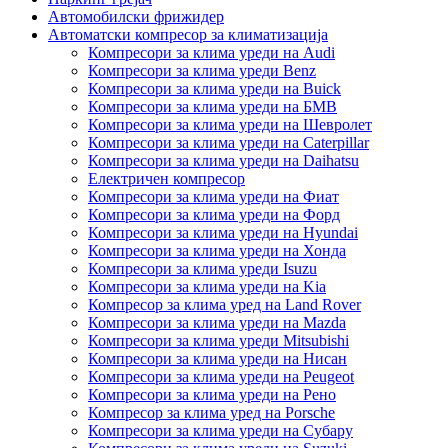
Автомобилски фрижидер
Автоматски компресор за климатизација
Компресори за клима уреди на Audi
Компресори за клима уреди Benz
Компресори за клима уреди на Buick
Компресори за клима уреди на БМВ
Компресори за клима уреди на Шевролет
Компресори за клима уреди на Caterpillar
Компресори за клима уреди на Daihatsu
Електричен компресор
Компресори за клима уреди на Фиат
Компресори за клима уреди на Форд
Компресори за клима уреди на Hyundai
Компресори за клима уреди на Хонда
Компресори за клима уреди Isuzu
Компресори за клима уреди на Kia
Компресор за клима уред на Land Rover
Компресори за клима уреди на Mazda
Компресори за клима уреди Mitsubishi
Компресори за клима уреди на Нисан
Компресори за клима уреди на Peugeot
Компресори за клима уреди на Рено
Компресор за клима уред на Porsche
Компресори за клима уреди на Субару