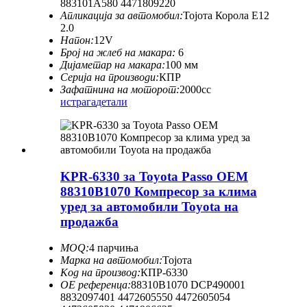
883101A580 4471809220
Апликација за автомобил:
Тојота Корола E12
2.0
Напон:
12V
Број на жлеб на макара:
6
Дијаметар на макара:
100 мм
Серија на производи:
КПР
Зафатнина на моторот:
2000cc
истрага
детали
KPR-6330 за Toyota Passo OEM
88310B1070 Компресор за клима
уред за автомобили Toyota на
продажба
MOQ:
4 парчиња
Марка на автомобил:
Тојота
Код на производ:
КПР-6330
ОЕ референца:
88310B1070 DCP490001
8832097401 4472605550 4472605054