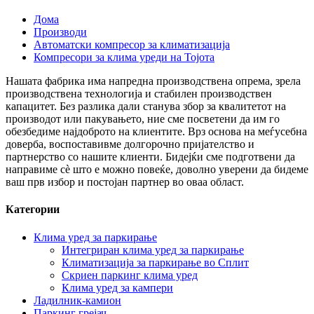
Дома
Производи
Автоматски компресор за климатизација
Компресори за клима уреди на Тојота
Нашата фабрика има напредна производствена опрема, зрела
производствена технологија и стабилен производствен
капацитет. Без разлика дали станува збор за квалитетот на
производот или пакувањето, ние сме посветени да им го
обезбедиме најдоброто на клиентите. Врз основа на меѓусебна
доверба, воспоставивме долгорочно пријателство и
партнерство со нашите клиенти. Бидејќи сме подготвени да
направиме сè што е можно повеќе, доволно уверени да бидеме
ваш прв избор и постојан партнер во оваа област.
Категории
Клима уред за паркирање
Интегриран клима уред за паркирање
Климатизација за паркирање во Сплит
Скриен паркинг клима уред
Клима уред за кампери
Ладилник-камион
Паркинг грејач