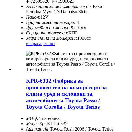
4472605820 4471906625
Апликација за автомобил:
Toyota Passo
Perodua Myvi 1.3 Daihatsu Sirion
Напон:
12V
Број на жлеб на макара:
4
Дијаметар на макара:
92,5 мм
Серија на производи:
КПР
Зафатнина на моторот:
1300cc
истрага
детали
KPR-6332 Фабрика за
производство на компресори за
клима уред и склопови за
автомобили за Toyota Passo /
Toyota Corolla / Toyota Terios
MOQ:
4 парчиња
Модел бр.:
КПР-6332
Апликација:
Toyota Rush 2006 / Toyota Terios