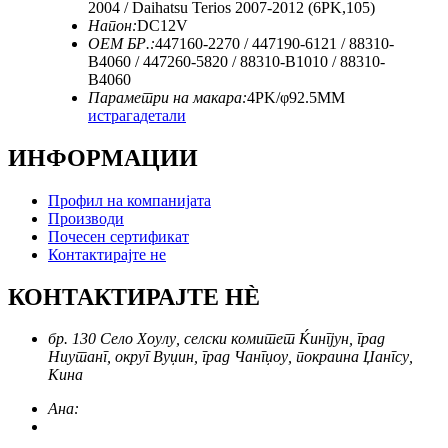
2004 / Daihatsu Terios 2007-2012 (6PK,105)
Напон:
DC12V
ОЕМ БР.:
447160-2270 / 447190-6121 / 88310-
B4060 / 447260-5820 / 88310-B1010 / 88310-
B4060
Параметри на макара:
4PK/φ92.5MM
истрага
детали
ИНФОРМАЦИИ
Профил на компанијата
Производи
Почесен сертификат
Контактирајте не
КОНТАКТИРАЈТЕ НÈ
бр. 130 Село Хоулу, селски комитет Ќингјун, град
Ниутанг, округ Вуџин, град Чангџоу, покраина Џангсу,
Кина
Ана: