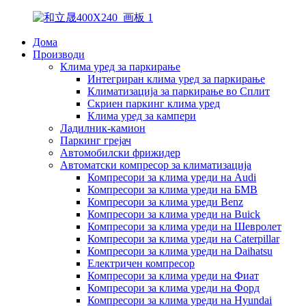
Дома
Производи
Клима уред за паркирање
Интегриран клима уред за паркирање
Климатизација за паркирање во Сплит
Скриен паркинг клима уред
Клима уред за кампери
Ладилник-камион
Паркинг грејач
Автомобилски фрижидер
Автоматски компресор за климатизација
Компресори за клима уреди на Audi
Компресори за клима уреди на БМВ
Компресори за клима уреди Benz
Компресори за клима уреди на Buick
Компресори за клима уреди на Шевролет
Компресори за клима уреди на Caterpillar
Компресори за клима уреди на Daihatsu
Електричен компресор
Компресори за клима уреди на Фиат
Компресори за клима уреди на Форд
Компресори за клима уреди на Hyundai