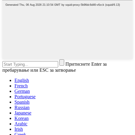
Притиснете Enter за
пребарување или ESC за затворање
English
French
German
Portuguese
Spanish
Russian
Japanese
Korean
Arabic
Irish
Greek