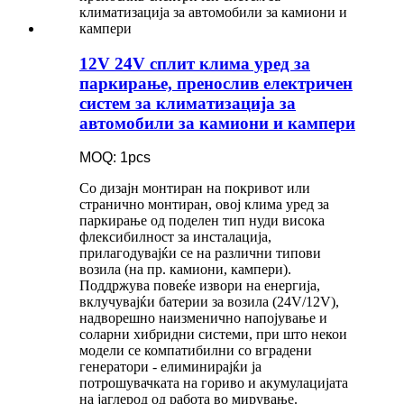
12V 24V сплит клима уред за
паркирање, пренослив електричен
систем за климатизација за
автомобили за камиони и кампери
MOQ: 1pcs
Со дизајн монтиран на покривот или
странично монтиран, овој клима уред за
паркирање од поделен тип нуди висока
флексибилност за инсталација,
прилагодувајќи се на различни типови
возила (на пр. камиони, кампери).
Поддржува повеќе извори на енергија,
вклучувајќи батерии за возила (24V/12V),
надворешно наизменично напојување и
соларни хибридни системи, при што некои
модели се компатибилни со вградени
генератори - елиминирајќи ја
потрошувачката на гориво и акумулацијата
на јаглерод од работа во мирување.