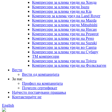
Компресори за клима уреди на Хонда
Компресори за клима уреди Isuzu
Компресори за клима уреди на Kia
Компресор за клима уред на Land Rover
Компресори за клима уреди на Mazda
Компресори за клима уреди Mitsubishi
Компресори за клима уреди на Нисан
Компресори за клима уреди на Peugeot
Компресори за клима уреди на Рено
Компресори за клима уреди на Suzuki
Компресори за клима уреди во Саипа
Компресори за клима уреди на Субару
ТМ компресори
Компресори за клима уреди на Тојота
Компресори за клима уреди на Фолксваген
Вести
Вести од компанијата
За нас
Профил на компанијата
Почесен сертификат
Најчесто поставувани прашања
Контактирајте не
English