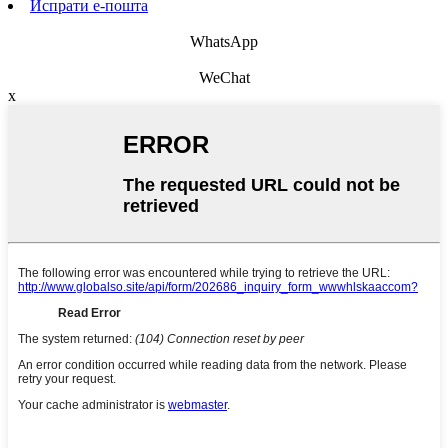
Испрати е-пошта
WhatsApp
WeChat
x