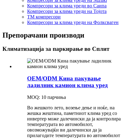
Компресори за клима уреди на Suzuki
Компресори за клима уреди во Саипа
Компресори за клима уреди на Тојота
ТМ компресори
Компресори за клима уреди на Фолксваген
Препорачани производи
Климатизација за паркирање во Сплит
OEM/ODM Кина пакување
ладилник камион клима уред
MOQ: 10 парчиња
Во жешкото лето, возење дење и ноќе, на
жешка жештина, паметниот клима уред со
инвертер може далечински да ја контролира
температурата во автомобилот,
овозможувајќи ви далечински да ја
прилагодите температурата во автомобилот