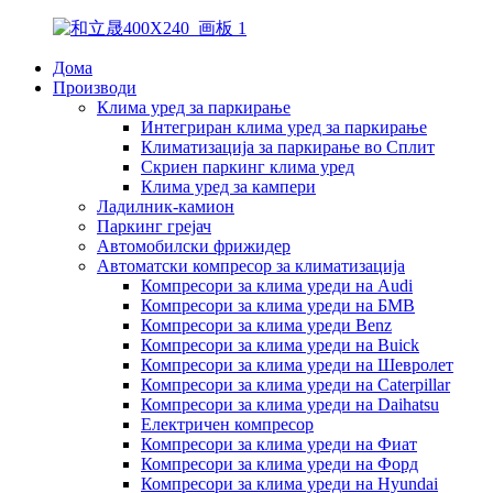
Дома
Производи
Клима уред за паркирање
Интегриран клима уред за паркирање
Климатизација за паркирање во Сплит
Скриен паркинг клима уред
Клима уред за кампери
Ладилник-камион
Паркинг грејач
Автомобилски фрижидер
Автоматски компресор за климатизација
Компресори за клима уреди на Audi
Компресори за клима уреди на БМВ
Компресори за клима уреди Benz
Компресори за клима уреди на Buick
Компресори за клима уреди на Шевролет
Компресори за клима уреди на Caterpillar
Компресори за клима уреди на Daihatsu
Електричен компресор
Компресори за клима уреди на Фиат
Компресори за клима уреди на Форд
Компресори за клима уреди на Hyundai