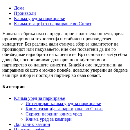
Дома
Производи
Клима уред за паркирање
Климатизација за паркирање во Сплит
Нашата фабрика има напредна производствена опрема, зрела
производствена технологија и стабилен производствен
капацитет. Без разлика дали станува збор за квалитетот на
производот или пакувањето, ние сме посветени да им го
обезбедиме најдоброто на клиентите. Врз основа на меѓусебна
доверба, воспоставивме долгорочно пријателство и
партнерство со нашите клиенти. Бидејќи сме подготвени да
направиме сè што е можно повеќе, доволно уверени да бидеме
ваш прв избор и постојан партнер во оваа област.
Категории
Клима уред за паркирање
Интегриран клима уред за паркирање
Климатизација за паркирање во Сплит
Скриен паркинг клима уред
Клима уред за кампери
Ладилник-камион
Паркинг грејач