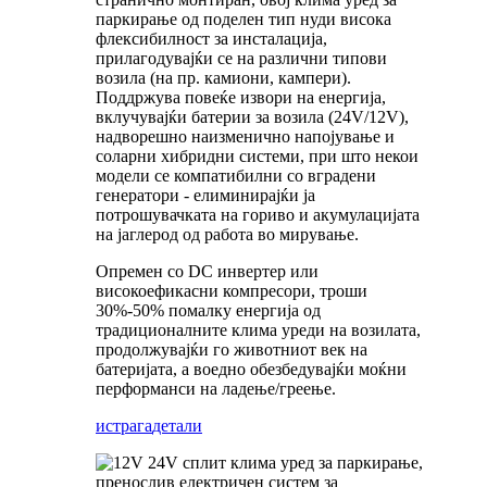
паркирање од поделен тип нуди висока
флексибилност за инсталација,
прилагодувајќи се на различни типови
возила (на пр. камиони, кампери).
Поддржува повеќе извори на енергија,
вклучувајќи батерии за возила (24V/12V),
надворешно наизменично напојување и
соларни хибридни системи, при што некои
модели се компатибилни со вградени
генератори - елиминирајќи ја
потрошувачката на гориво и акумулацијата
на јаглерод од работа во мирување.
Опремен со DC инвертер или
високоефикасни компресори, троши
30%-50% помалку енергија од
традиционалните клима уреди на возилата,
продолжувајќи го животниот век на
батеријата, а воедно обезбедувајќи моќни
перформанси на ладење/греење.
истрага
детали