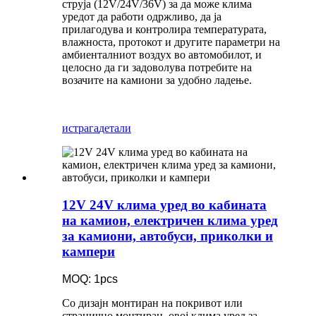
струја (12V/24V/36V) за да може клима
уредот да работи одржливо, да ја
прилагодува и контролира температурата,
влажноста, протокот и другите параметри на
амбиенталниот воздух во автомобилот, и
целосно да ги задоволува потребите на
возачите на камиони за удобно ладење.
истрага
детали
12V 24V клима уред во кабината
на камион, електричен клима уред
за камиони, автобуси, приколки и
кампери
MOQ: 1pcs
Со дизајн монтиран на покривот или
странично монтиран, овој клима уред за