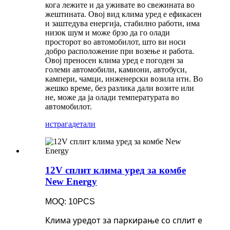
кога лежите и да уживате во свежината во
жештината. Овој вид клима уред е ефикасен
и заштедува енергија, стабилно работи, има
низок шум и може брзо да го олади
просторот во автомобилот, што ви носи
добро расположение при возење и работа.
Овој преносен клима уред е погоден за
големи автомобили, камиони, автобуси,
кампери, чамци, инженерски возила итн. Во
жешко време, без разлика дали возите или
не, може да ја олади температурата во
автомобилот.
истрага
детали
12V сплит клима уред за комбе
New Energy
MOQ: 10PCS
Клима уредот за паркирање со сплит е