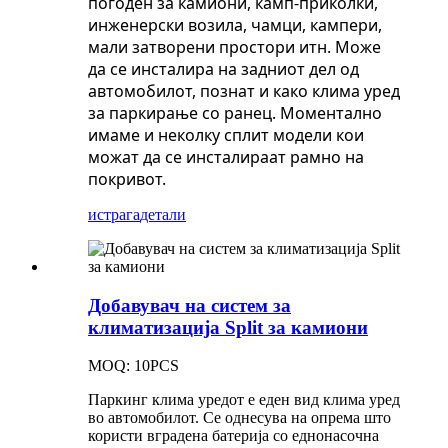
погоден за камиони, камп-приколки,
инженерски возила, чамци, кампери,
мали затворени простори итн. Може
да се инсталира на задниот дел од
автомобилот, познат и како клима уред
за паркирање со ранец. Моментално
имаме и неколку сплит модели кои
можат да се инсталираат рамно на
покривот.
истрага
детали
Добавувач на систем за
климатизација Split за камиони
MOQ: 10PCS
Паркинг клима уредот е еден вид клима уред
во автомобилот. Се однесува на опрема што
користи вградена батерија со еднонасочна