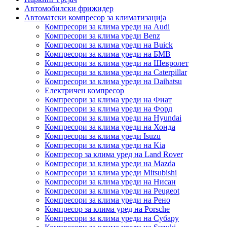
Автомобилски фрижидер
Автоматски компресор за климатизација
Компресори за клима уреди на Audi
Компресори за клима уреди Benz
Компресори за клима уреди на Buick
Компресори за клима уреди на БМВ
Компресори за клима уреди на Шевролет
Компресори за клима уреди на Caterpillar
Компресори за клима уреди на Daihatsu
Електричен компресор
Компресори за клима уреди на Фиат
Компресори за клима уреди на Форд
Компресори за клима уреди на Hyundai
Компресори за клима уреди на Хонда
Компресори за клима уреди Isuzu
Компресори за клима уреди на Kia
Компресор за клима уред на Land Rover
Компресори за клима уреди на Mazda
Компресори за клима уреди Mitsubishi
Компресори за клима уреди на Нисан
Компресори за клима уреди на Peugeot
Компресори за клима уреди на Рено
Компресор за клима уред на Porsche
Компресори за клима уреди на Субару