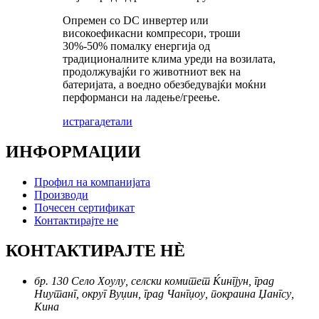
Опремен со DC инвертер или
високоефикасни компресори, троши
30%-50% помалку енергија од
традиционалните клима уреди на возилата,
продолжувајќи го животниот век на
батеријата, а воедно обезбедувајќи моќни
перформанси на ладење/греење.
истрага
детали
ИНФОРМАЦИИ
Профил на компанијата
Производи
Почесен сертификат
Контактирајте не
КОНТАКТИРАЈТЕ НÈ
бр. 130 Село Хоулу, селски комитет Ќингјун, град
Ниутанг, округ Вуџин, град Чангџоу, покраина Џангсу,
Кина