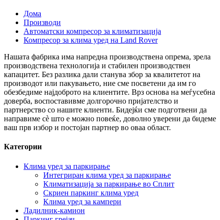
Дома
Производи
Автоматски компресор за климатизација
Компресор за клима уред на Land Rover
Нашата фабрика има напредна производствена опрема, зрела
производствена технологија и стабилен производствен
капацитет. Без разлика дали станува збор за квалитетот на
производот или пакувањето, ние сме посветени да им го
обезбедиме најдоброто на клиентите. Врз основа на меѓусебна
доверба, воспоставивме долгорочно пријателство и
партнерство со нашите клиенти. Бидејќи сме подготвени да
направиме сè што е можно повеќе, доволно уверени да бидеме
ваш прв избор и постојан партнер во оваа област.
Категории
Клима уред за паркирање
Интегриран клима уред за паркирање
Климатизација за паркирање во Сплит
Скриен паркинг клима уред
Клима уред за кампери
Ладилник-камион
Паркинг грејач