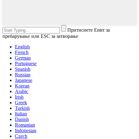
Притиснете Enter за
пребарување или ESC за затворање
English
French
German
Portuguese
Spanish
Russian
Japanese
Korean
Arabic
Irish
Greek
Turkish
Italian
Danish
Romanian
Indonesian
Czech