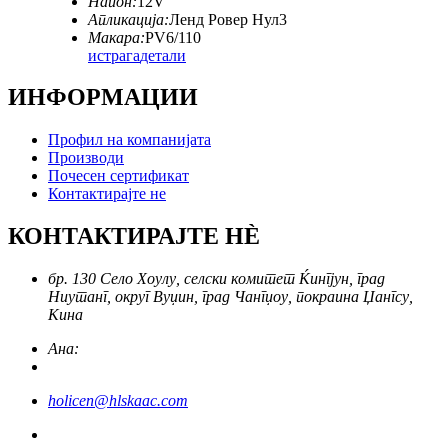
Напон:
12V
Апликација:
Ленд Ровер Нул3
Макара:
PV6/110
истрага
детали
ИНФОРМАЦИИ
Профил на компанијата
Производи
Почесен сертификат
Контактирајте не
КОНТАКТИРАЈТЕ НÈ
бр. 130 Село Хоулу, селски комитет Ќингјун, град
Ниутанг, округ Вуџин, град Чангџоу, покраина Џангсу,
Кина
Ана:
holicen@hlskaac.com