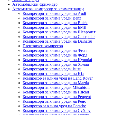
Автомобилски фрижидер
Автоматски компресор за климатизација
Компресори за клима уреди на Audi
Компресори за клима уреди Benz
Компресори за клима уреди на Buick
Компресори за клима уреди на БМВ
Компресори за клима уреди на Шевролет
Компресори за клима уреди на Caterpillar
Компресори за клима уреди на Daihatsu
Електричен компресор
Компресори за клима уреди на Фиат
Компресори за клима уреди на Форд
Компресори за клима уреди на Hyundai
Компресори за клима уреди на Хонда
Компресори за клима уреди Isuzu
Компресори за клима уреди на Kia
Компресор за клима уред на Land Rover
Компресори за клима уреди на Mazda
Компресори за клима уреди Mitsubishi
Компресори за клима уреди на Нисан
Компресори за клима уреди на Peugeot
Компресори за клима уреди на Рено
Компресор за клима уред на Porsche
Компресори за клима уреди на Субару