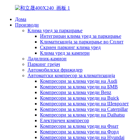
Дома
Производи
Клима уред за паркирање
Интегриран клима уред за паркирање
Климатизација за паркирање во Сплит
Скриен паркинг клима уред
Клима уред за кампери
Ладилник-камион
Паркинг грејач
Автомобилски фрижидер
Автоматски компресор за климатизација
Компресори за клима уреди на Audi
Компресори за клима уреди на БМВ
Компресори за клима уреди Benz
Компресори за клима уреди на Buick
Компресори за клима уреди на Шевролет
Компресори за клима уреди на Caterpillar
Компресори за клима уреди на Daihatsu
Електричен компресор
Компресори за клима уреди на Фиат
Компресори за клима уреди на Форд
Компресори за клима уреди на Hyundai