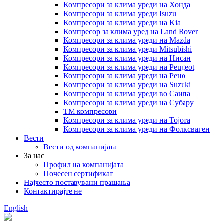
Компресори за клима уреди на Хонда
Компресори за клима уреди Isuzu
Компресори за клима уреди на Kia
Компресор за клима уред на Land Rover
Компресори за клима уреди на Mazda
Компресори за клима уреди Mitsubishi
Компресори за клима уреди на Нисан
Компресори за клима уреди на Peugeot
Компресори за клима уреди на Рено
Компресори за клима уреди на Suzuki
Компресори за клима уреди во Саипа
Компресори за клима уреди на Субару
ТМ компресори
Компресори за клима уреди на Тојота
Компресори за клима уреди на Фолксваген
Вести
Вести од компанијата
За нас
Профил на компанијата
Почесен сертификат
Најчесто поставувани прашања
Контактирајте не
English