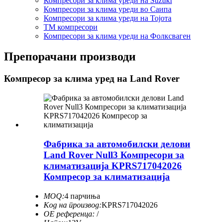
Компресори за клима уреди на Suzuki
Компресори за клима уреди во Саипа
Компресори за клима уреди на Тојота
ТМ компресори
Компресори за клима уреди на Фолксваген
Препорачани производи
Компресор за клима уред на Land Rover
Фабрика за автомобилски делови
Land Rover Null3 Компресори за
климатизација KPRS717042026
Компресор за климатизација
MOQ:
4 парчиња
Код на производ:
KPRS717042026
ОЕ референца:
/