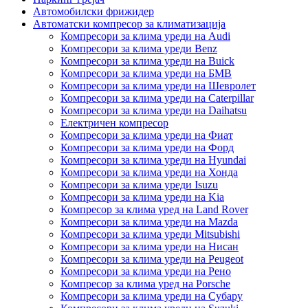
Автомобилски фрижидер
Автоматски компресор за климатизација
Компресори за клима уреди на Audi
Компресори за клима уреди Benz
Компресори за клима уреди на Buick
Компресори за клима уреди на БМВ
Компресори за клима уреди на Шевролет
Компресори за клима уреди на Caterpillar
Компресори за клима уреди на Daihatsu
Електричен компресор
Компресори за клима уреди на Фиат
Компресори за клима уреди на Форд
Компресори за клима уреди на Hyundai
Компресори за клима уреди на Хонда
Компресори за клима уреди Isuzu
Компресори за клима уреди на Kia
Компресор за клима уред на Land Rover
Компресори за клима уреди на Mazda
Компресори за клима уреди Mitsubishi
Компресори за клима уреди на Нисан
Компресори за клима уреди на Peugeot
Компресори за клима уреди на Рено
Компресор за клима уред на Porsche
Компресори за клима уреди на Субару