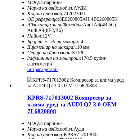
MOQ:
4 парчиња
Марка на автомобил:
АУДИ
Код на производ:
717023021
ОЕ референца:
8E0260805AH 4B0260805K
Апликација за автомобил:
Audi A6(4B,5C)
Audi A4(8E2,B6)
Напон:
12V
Број на жлеб на макара:
4
Дијаметар на макара:
110 мм
Серија на производи:
КПРС
Зафатнина на моторот:
170,5 кубни
сантиметри
истрага
детали
KPRS-717013002 Компресор за
клима уред за AUDI Q7 3.0 OEM
7L6820808
MOQ:
4 парчиња
Марка на автомобил:
Ауди
Код на производ:
KPRS717013002