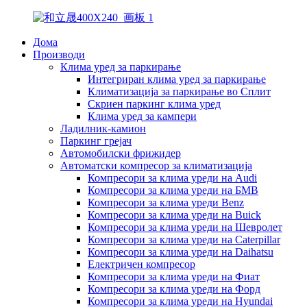
Дома
Производи
Клима уред за паркирање
Интегриран клима уред за паркирање
Климатизација за паркирање во Сплит
Скриен паркинг клима уред
Клима уред за кампери
Ладилник-камион
Паркинг грејач
Автомобилски фрижидер
Автоматски компресор за климатизација
Компресори за клима уреди на Audi
Компресори за клима уреди на БМВ
Компресори за клима уреди Benz
Компресори за клима уреди на Buick
Компресори за клима уреди на Шевролет
Компресори за клима уреди на Caterpillar
Компресори за клима уреди на Daihatsu
Електричен компресор
Компресори за клима уреди на Фиат
Компресори за клима уреди на Форд
Компресори за клима уреди на Hyundai