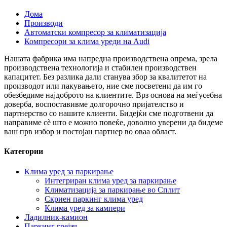
Дома
Производи
Автоматски компресор за климатизација
Компресори за клима уреди на Audi
Нашата фабрика има напредна производствена опрема, зрела
производствена технологија и стабилен производствен
капацитет. Без разлика дали станува збор за квалитетот на
производот или пакувањето, ние сме посветени да им го
обезбедиме најдоброто на клиентите. Врз основа на меѓусебна
доверба, воспоставивме долгорочно пријателство и
партнерство со нашите клиенти. Бидејќи сме подготвени да
направиме сè што е можно повеќе, доволно уверени да бидеме
ваш прв избор и постојан партнер во оваа област.
Категории
Клима уред за паркирање
Интегриран клима уред за паркирање
Климатизација за паркирање во Сплит
Скриен паркинг клима уред
Клима уред за кампери
Ладилник-камион
Паркинг грејач