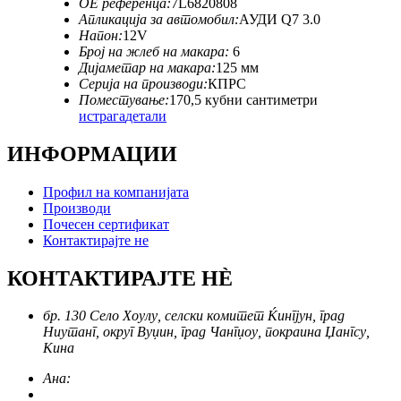
ОЕ референца:
7L6820808
Апликација за автомобил:
АУДИ Q7 3.0
Напон:
12V
Број на жлеб на макара:
6
Дијаметар на макара:
125 мм
Серија на производи:
КПРС
Поместување:
170,5 кубни сантиметри
истрага
детали
ИНФОРМАЦИИ
Профил на компанијата
Производи
Почесен сертификат
Контактирајте не
КОНТАКТИРАЈТЕ НÈ
бр. 130 Село Хоулу, селски комитет Ќингјун, град
Ниутанг, округ Вуџин, град Чангџоу, покраина Џангсу,
Кина
Ана: