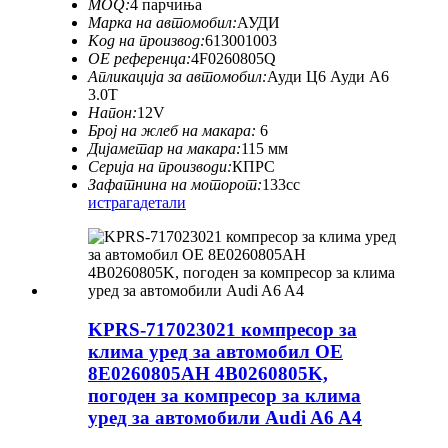
MOQ:
4 парчиња
Марка на автомобил:
АУДИ
Код на производ:
613001003
ОЕ референца:
4F0260805Q
Апликација за автомобил:
Ауди Ц6 Ауди А6
3.0Т
Напон:
12V
Број на жлеб на макара:
6
Дијаметар на макара:
115 мм
Серија на производи:
КПРС
Зафатнина на моторот:
133cc
истрага
детали
KPRS-717023021 компресор за
клима уред за автомобил OE
8E0260805AH 4B0260805K,
погоден за компресор за клима
уред за автомобили Audi A6 A4