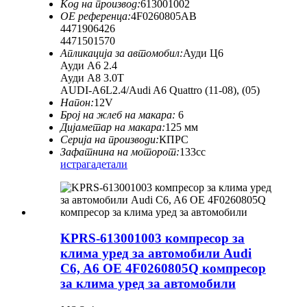
Код на производ:
613001002
ОЕ референца:
4F0260805AB
4471906426
4471501570
Апликација за автомобил:
Ауди Ц6
Ауди А6 2.4
Ауди А8 3.0Т
AUDI-A6L2.4/Audi A6 Quattro (11-08), (05)
Напон:
12V
Број на жлеб на макара:
6
Дијаметар на макара:
125 мм
Серија на производи:
КПРС
Зафатнина на моторот:
133cc
истрага
детали
KPRS-613001003 компресор за
клима уред за автомобили Audi
C6, A6 OE 4F0260805Q компресор
за клима уред за автомобили