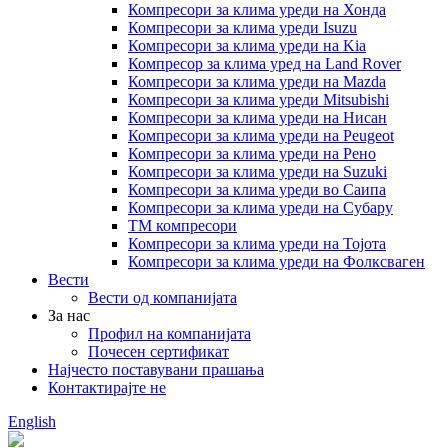
Компресори за клима уреди на Хонда
Компресори за клима уреди Isuzu
Компресори за клима уреди на Kia
Компресор за клима уред на Land Rover
Компресори за клима уреди на Mazda
Компресори за клима уреди Mitsubishi
Компресори за клима уреди на Нисан
Компресори за клима уреди на Peugeot
Компресори за клима уреди на Рено
Компресори за клима уреди на Suzuki
Компресори за клима уреди во Саипа
Компресори за клима уреди на Субару
ТМ компресори
Компресори за клима уреди на Тојота
Компресори за клима уреди на Фолксваген
Вести
Вести од компанијата
За нас
Профил на компанијата
Почесен сертификат
Најчесто поставувани прашања
Контактирајте не
English